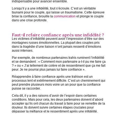
indispensable pour avancer ensemble.
Lorsqu’il y a une infidélité, tout s’écroule. C’est un véritable
tsunami pour le couple, qui laisse un traumatisme. Cette épreuve
brise la confiance, brouille la
communication
et plonge le couple
dans une crise profonde.
Faut-il refaire confiance après une infidélité ?
Les victimes d’infidélité peuvent avoir l’impression d’être sur des
montagnes russes émotionnelles. La plupart des couples pris
dans la tragédie d’une liaison n’ont jamais ressenti d’émotions
aussi intenses.
Par exemple, de nombreux partenaires trahis ruminent l’infidélité
et se demandent : « Comment mon partenaire a-t-il pu me faire ça
? » ou « J’ai tellement de colère et de ressentiment que ça me fait
peur. Je ne pourrai plus jamais lui faire confiance ».
Réapprendre à faire confiance après une trahison est un
processus lent et extrêmement difficile. C’est un cheminement qui
peut prendre plusieurs mois voire un an pour que la confiance
puisse se raccorder.
Cela dit, il y a des raisons d’avoir de l’espoir dans certaines
conditions. Mais pour cela, les deux partenaires doivent d’abord
accepter qu’ils ont chacun du travail à faire pour se remettre de la
douleur. Ils doivent suivre certaines étapes cruciales pour
dépasser la méfiance et le ressentiment après une infidélité.