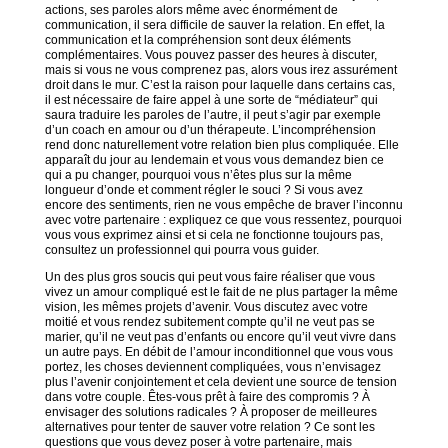
actions, ses paroles alors même avec énormément de
communication, il sera difficile de sauver la relation. En effet, la
communication et la compréhension sont deux éléments
complémentaires. Vous pouvez passer des heures à discuter,
mais si vous ne vous comprenez pas, alors vous irez assurément
droit dans le mur. C’est la raison pour laquelle dans certains cas,
il est nécessaire de faire appel à une sorte de “médiateur” qui
saura traduire les paroles de l’autre, il peut s’agir par exemple
d’un coach en amour ou d’un thérapeute. L’incompréhension
rend donc naturellement votre relation bien plus compliquée. Elle
apparaît du jour au lendemain et vous vous demandez bien ce
qui a pu changer, pourquoi vous n’êtes plus sur la même
longueur d’onde et comment régler le souci ? Si vous avez
encore des sentiments, rien ne vous empêche de braver l’inconnu
avec votre partenaire : expliquez ce que vous ressentez, pourquoi
vous vous exprimez ainsi et si cela ne fonctionne toujours pas,
consultez un professionnel qui pourra vous guider.
Un des plus gros soucis qui peut vous faire réaliser que vous
vivez un amour compliqué est le fait de ne plus partager la même
vision, les mêmes projets d’avenir. Vous discutez avec votre
moitié et vous rendez subitement compte qu’il ne veut pas se
marier, qu’il ne veut pas d’enfants ou encore qu’il veut vivre dans
un autre pays. En débit de l’amour inconditionnel que vous vous
portez, les choses deviennent compliquées, vous n’envisagez
plus l’avenir conjointement et cela devient une source de tension
dans votre couple. Êtes-vous prêt à faire des compromis ? À
envisager des solutions radicales ? À proposer de meilleures
alternatives pour tenter de sauver votre relation ? Ce sont les
questions que vous devez poser à votre partenaire, mais