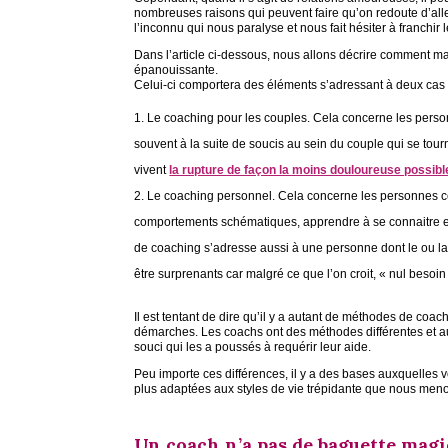
nombreuses raisons qui peuvent faire qu’on redoute d’all
l’inconnu qui nous paralyse et nous fait hésiter à franchir 
Dans l’article ci-dessous, nous allons décrire comment ma
épanouissante.
Celui-ci comportera des éléments s’adressant à deux cas d
Le coaching pour les couples. Cela concerne les person
souvent à la suite de soucis au sein du couple qui se tourn
vivent
la rupture de façon la moins douloureuse possibl
Le coaching personnel. Cela concerne les personnes cé
comportements schématiques, apprendre à se connaitre et 
de coaching s’adresse aussi à une personne dont le ou la 
être surprenants car malgré ce que l’on croit, « nul besoi
Il est tentant de dire qu’il y a autant de méthodes de coa
démarches. Les coachs ont des méthodes différentes et aus
souci qui les a poussés à requérir leur aide.
Peu importe ces différences, il y a des bases auxquelles
plus adaptées aux styles de vie trépidante que nous meno
Un coach n’a pas de baguette mag