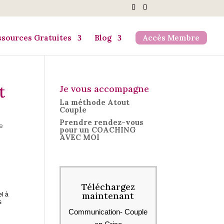
ssources Gratuites
Blog
Accès Membre
t
Je vous accompagne
La méthode Atout
Couple
Prendre rendez-vous
ie
pour un COACHING
AVEC MOI
Téléchargez
maintenant
el à
s
Communication- Couple