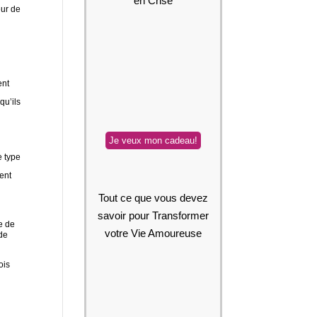
en Crise
eur de
ent
qu’ils
e type
ent
Tout ce que vous devez
savoir pour Transformer
e de
votre Vie Amoureuse
 de
ois