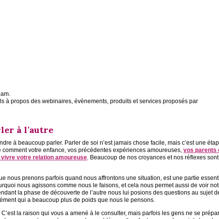
pam.
ils à propos des webinaires, évènements, produits et services proposés par
ler à l’autre
dre à beaucoup parler. Parler de soi n’est jamais chose facile, mais c’est une éta
dre comment votre enfance, vos précédentes expériences amoureuses,
vos parents 
e vivre votre relation amoureuse
. Beaucoup de nos croyances et nos réflexes sont
ue nous prenons parfois quand nous affrontons une situation, est une partie essent
rquoi nous agissons comme nous le faisons, et cela nous permet aussi de voir not
pendant la phase de découverte de l’autre nous lui posions des questions au sujet d
lément qui a beaucoup plus de poids que nous le pensons.
 C’est la raison qui vous a amené à le consulter, mais parfois les gens ne se prépa