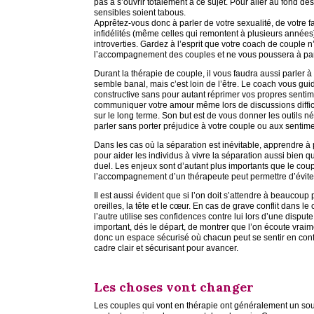
pas à s’ouvrir totalement à ce sujet. Pour aller au fond de
sensibles soient tabous.
Apprêtez-vous donc à parler de votre sexualité, de votre f
infidélités (même celles qui remontent à plusieurs années
introverties. Gardez à l’esprit que votre coach de couple 
l’accompagnement des couples et ne vous poussera à parle
Durant la thérapie de couple, il vous faudra aussi parler à
semble banal, mais c’est loin de l’être. Le coach vous gui
constructive sans pour autant réprimer vos propres sentime
communiquer votre amour même lors de discussions difficil
sur le long terme. Son but est de vous donner les outils
parler sans porter préjudice à votre couple ou aux sentime
Dans les cas où la séparation est inévitable, apprendre à 
pour aider les individus à vivre la séparation aussi bien
duel. Les enjeux sont d’autant plus importants que le coup
l’accompagnement d’un thérapeute peut permettre d’évite
Il est aussi évident que si l’on doit s’attendre à beaucoup
oreilles, la tête et le cœur. En cas de grave conflit dans l
l’autre utilise ses confidences contre lui lors d’une disput
important, dés le départ, de montrer que l’on écoute vraime
donc un espace sécurisé où chacun peut se sentir en conf
cadre clair et sécurisant pour avancer.
Les choses vont changer
Les couples qui vont en thérapie ont généralement un souc