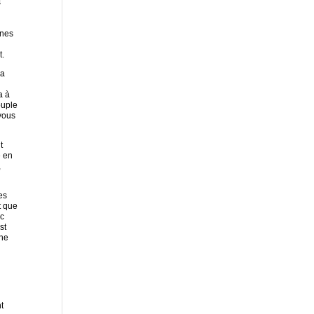
s
nnes
t.
la
a à
ouple
 vous
t
e en
,
es
t que
nc
st
une
t