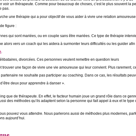
er voir un thérapeute. Comme pour beaucoup de choses, c’est le plus souvent la p
le pas.
rche une thérapie qui a pour objectif de vous aider à vivre une relation amoureuse
e figure :
nes qui sont mariées, ou en couple sans être mariées. Ce type de thérapie intervi
e alors vers un coach qui les aidera à surmonter leurs difficultés ou les guider afin 
e
.
libataires, divorcées. Ces personnes veulent remettre en question leurs
trouver une façon de vivre une vie amoureuse qui leur convient. Plus rarement, c
partenaire ne souhaite pas participer au coaching. Dans ce cas, les résultats peuv
n d’être deux pour apprendre à danser ».
ching que de thérapeute. En effet, le facteur humain joue un grand rôle dans ce genr
si des méthodes qu’ils adaptent selon la personne qui fait appel à eux et le type
 vous pouvez vous attendre. Nous parlerons aussi de méthodes plus modernes, parf
ns aujourd’hui.
ique