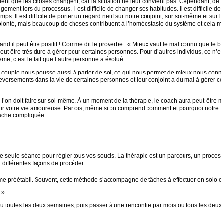
ent que les choses changent, car la situation ne leur convient pas. Cependant, de
nt lors du processus. Il est difficile de changer ses habitudes. Il est difficile de
s. Il est difficile de porter un regard neuf sur notre conjoint, sur soi-même et sur 
 volonté, mais beaucoup de choses contribuent à l’homéostasie du système et cela
 il peut être positif ! Comme dit le proverbe : « Mieux vaut le mal connu que le b
 peut être très dure à gérer pour certaines personnes. Pour d’autres individus, ce n’e
e, c’est le fait que l’autre personne a évolué.
e couple nous pousse aussi à parler de soi, ce qui nous permet de mieux nous conn
eversements dans la vie de certaines personnes et leur conjoint a du mal à gérer c
’on doit faire sur soi-même. À un moment de la thérapie, le coach aura peut-être 
ur votre vie amoureuse. Parfois, même si on comprend comment et pourquoi notre 
 tâche compliquée.
e seule séance pour régler tous vos soucis. La thérapie est un parcours, un proces
 différentes façons de procéder :
 préétabli. Souvent, cette méthode s’accompagne de tâches à effectuer en solo 
 ».
toutes les deux semaines, puis passer à une rencontre par mois ou tous les deu