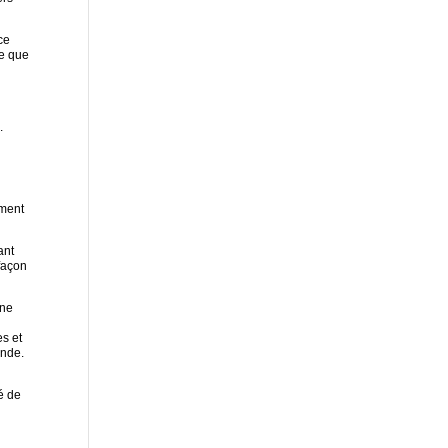
ce
ce que
.
ément
ant
 façon
une
es et
onde.
é de