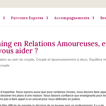
Parcours Express
Accompagnements
Re
hing en Relations Amoureuses, e
vous aider ?
ion au sein du couple
,
Couple et épanouissement à deux
,
Equilibre v
couple
d’expertise. Nous savons aussi que pour certaines choses, nous devons faire app
dessiner les plans d’une maison. Nous faisons confiance aux enseignants pour le
ns pas à faire appel à un avocat pour nous défendre en justice.
 être difficile de prendre la décision de se tourner vers un professionnel. Il y a de