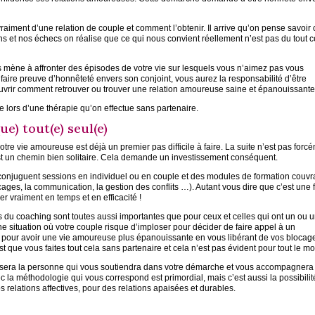
raiment d’une relation de couple et comment l’obtenir. Il arrive qu’on pense savoir 
ions et nos échecs on réalise que ce qui nous convient réellement n’est pas du tout 
s mène à affronter des épisodes de votre vie sur lesquels vous n’aimez pas vous
 faire preuve d’honnêteté envers son conjoint, vous aurez la responsabilité d’être
vrir comment retrouver ou trouver une relation amoureuse saine et épanouissante
e lors d’une thérapie qu’on effectue sans partenaire.
ue) tout(e) seul(e)
re vie amoureuse est déjà un premier pas difficile à faire. La suite n’est pas forc
est un chemin bien solitaire. Cela demande un investissement conséquent.
conjuguent sessions en individuel ou en couple et des modules de formation couvr
blocages, la communication, la gestion des conflits …). Autant vous dire que c’est une
r vraiment en temps et en efficacité !
ts du coaching sont toutes aussi importantes que pour ceux et celles qui ont un ou 
ne situation où votre couple risque d’imploser pour décider de faire appel à un
é pour avoir une vie amoureuse plus épanouissante en vous libérant de vos blocag
st que vous faites tout cela sans partenaire et cela n’est pas évident pour tout le m
ch sera la personne qui vous soutiendra dans votre démarche et vous accompagnera
c la méthodologie qui vous correspond est primordial, mais c’est aussi la possibilit
s relations affectives, pour des relations apaisées et durables.