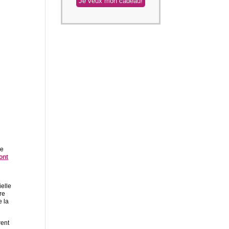
pe
ont
ielle
re
e la
rent