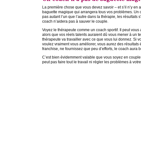
La première chose que vous devez savoir – et s’il n’y en a
baguette magique qui arrangera tous vos problèmes. Un 
pas autant l’un que l’autre dans la thérapie, les résultats
coach n’aidera pas à sauver le couple.
Voyez le thérapeute comme un coach sportif. Il peut vous a
alors que vos réels talents auraient dû vous mener à un ter
thérapeute va travailler avec ce que vous lui donnez. Si v
voulez vraiment vous améliorer, vous aurez des résultats é
franchise, ne fournissez que peu d’efforts, le coach aura 
C’est bien évidemment valable que vous soyez en couple 
peut pas faire tout le travail ni régler les problèmes à votr