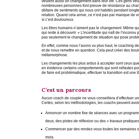
veulent aussi un changement dans leur vie. Ces gens veul
nombreuses personnes font preuve de résistance au changeme
défaire de sentiments qui nous ont habités pendant longtemp
relation. Quand cela arrive, ce n’est pas par manque de
si c’est douloureux.
Les êtres humains n’aiment pas le changement. Même quand
qui reste à découvrir. » L’incertitude qui naît de l’inconnu
pas seulement le changement de situation qui pose problèm
En effet, comme nous l’avons vu plus haut, le coaching d
et de nous remettre en question. Cela peut créer des boul
métamorphose.
Les changements les plus ardus à accepter sont ceux que l
en évidence certains comportements qui sont néfastes po
de faire est problématique, effectuer la transition est une
C’est un parcours
Aucun coach de couple ne vous conseillera d’effectuer un
Certes, selon les méthodologies, les coachs peuvent avoir
Annoncer un nombre fixe de séances avec un programme
deux, des pistes de réflexion ou des « travaux pratiques
Commencer par des rendez-vous toutes les semaines ou 
mois.