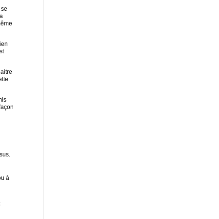
 se
la
 même
ien
st
aitre
ette
mis
façon
sus.
ou à
x