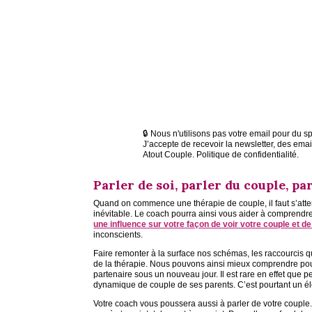
🔒 Nous n'utilisons pas votre email pour du s
J’accepte de recevoir la newsletter, des ema
Atout Couple. Politique de confidentialité.
Parler de soi, parler du couple, par
Quand on commence une thérapie de couple, il faut s’atten
inévitable. Le coach pourra ainsi vous aider à compren
une influence sur votre façon de voir votre couple et d
inconscients.
Faire remonter à la surface nos schémas, les raccourcis q
de la thérapie. Nous pouvons ainsi mieux comprendre pou
partenaire sous un nouveau jour. Il est rare en effet que 
dynamique de couple de ses parents. C’est pourtant un é
Votre coach vous poussera aussi à parler de votre couple.