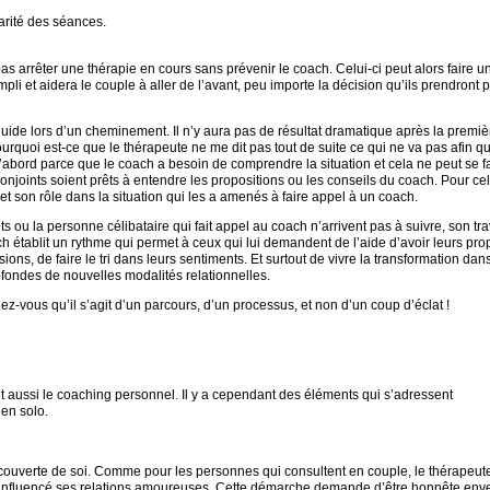
larité des séances.
 arrêter une thérapie en cours sans prévenir le coach. Celui-ci peut alors faire u
pli et aidera le couple à aller de l’avant, peu importe la décision qu’ils prendront 
uide lors d’un cheminement. Il n’y aura pas de résultat dramatique après la premiè
quoi est-ce que le thérapeute ne me dit pas tout de suite ce qui ne va pas afin q
abord parce que le coach a besoin de comprendre la situation et cela ne peut se f
conjoints soient prêts à entendre les propositions ou les conseils du coach. Pour cela
et son rôle dans la situation qui les a amenés à faire appel à un coach.
 ou la personne célibataire qui fait appel au coach n’arrivent pas à suivre, son tra
ach établit un rythme qui permet à ceux qui lui demandent de l’aide d’avoir leurs pro
ons, de faire le tri dans leurs sentiments. Et surtout de vivre la transformation dans 
ofondes de nouvelles modalités relationnelles.
-vous qu’il s’agit d’un parcours, d’un processus, et non d’un coup d’éclat !
ussi le coaching personnel. Il y a cependant des éléments qui s’adressent
 en solo.
ouverte de soi. Comme pour les personnes qui consultent en couple, le thérapeut
nt influencé ses relations amoureuses. Cette démarche demande d’être honnête env