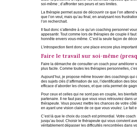
soi-même ; d’affronter ses peurs et ses limites.
La thérapie permet aussi de découvrir ce que l’on attend v
que l’on veut, mais qu’au final, en analysant nos frustrat
l’on recherchait.
Il faut donc s’attendre à ce qu’un coaching personnel vou
appesantir. Tout comme lors de thérapies de couple il faut
honnête envers vous-même. C’est la seule façon de décou
L’introspection tient donc une place encore plus important
Faire le travail sur soi-même (presq
Faire la démarche de consulter un coach pour améliorer vot
plus facile. Comme toutes les thérapies personnelles, c’
Aujourd’hui, je propose même trouver des coachings qui 
des sujets clés (l’affirmation de soi, l’identification des 
efficace d’aborder les choses, et que cela permet de gagne
Pour ceux et celles qui ne sont pas en couple, les bienfai
partenaire. Il ne faut pas que vous vous retrouviez dans u
thérapeute. Vous pouvez mettre les chances de votre côt
en ayant une vision claire de ce que vous voulez. Le fait e
C’est là que le choix du coach est primordial. Votre coa
jusqu’au bout. Choisir le thérapeute qui vous convient ave
véritablement dépasser les difficultés rencontrées dans vo