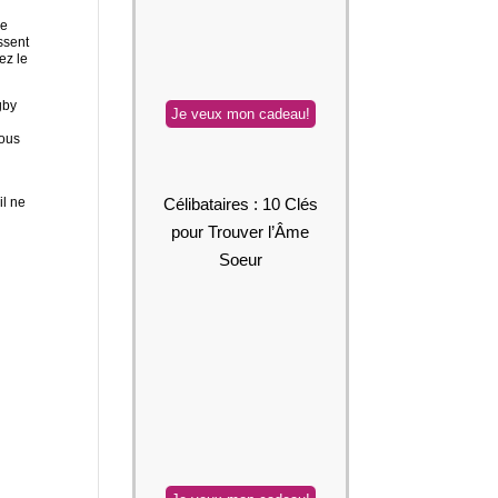
de
ssent
ez le
gby
vous
Célibataires : 10 Clés
il ne
pour Trouver l’Âme
Soeur