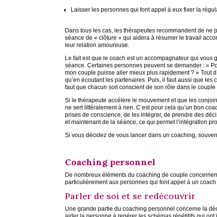
Laisser les personnes qui font appel à eux fixer la régu
Dans tous les cas, les thérapeutes recommandent de ne pas
séance de « clôture » qui aidera à résumer le travail accom
leur relation amoureuse.
Le fait est que le coach est un accompagnateur qui vous g
séance. Certaines personnes peuvent se demander : « Pour
mon couple puisse aller mieux plus rapidement ? » Tout d’
qu’en écoutant les partenaires. Puis, il faut aussi que les 
faut que chacun soit conscient de son rôle dans le couple 
Si le thérapeute accélère le mouvement et que les conjoints
ne sert littéralement à rien. C’est pour cela qu’un bon co
prises de conscience, de les intégrer, de prendre des décisi
et maintenant de la séance, ce qui permet l’intégration pr
Si vous décidez de vous lancer dans un coaching, souvenez
Coaching personnel
De nombreux éléments du coaching de couple concernent a
particulièrement aux personnes qui font appel à un coach
Parler de soi et se redécouvrir
Une grande partie du coaching personnel concerne la déc
aider la personne à repérer les schémas répétitifs qui o