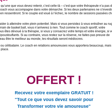
 qu’une que vous devez retenir, c’est celle-là – c’est que votre thérapeute n’a pas 
coach vous accompagne dans votre démarche. Si les deux partenaires ne s’investi
 s’en ressentiront. Si le couple est voué à l’échec, le nombre de sessions passées ch
ider à atteindre votre plein potentiel. Mais si vous persistez à vous entraîner au ru
rain de basket ball, vous n’arriverez à rien. Tout comme le coach sportif, votre
ous êtes dévoué à la thérapie, si vous y consacrez votre temps et votre énergie, si 
poustouflants. Si au contraire, vous restez sur la réserve, ne faites pas preuve de
beau être le meilleur au monde, les résultats seront médiocres.
ou célibataire. Le coach en relations amoureuses vous apportera beaucoup, mais 
e place.
OFFERT !
Recevez votre exemplaire
GRATUIT !
"Tout ce que vous devez savoir pour
Transformer votre vie amoureuse"