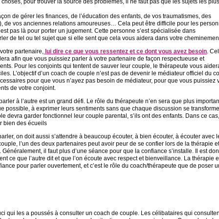
s choses, pour trouver la source des problèmes, il ne faut pas que les sujets les plu
açon de gérer les finances, de l’éducation des enfants, de vos traumatismes, des
), de vos anciennes relations amoureuses… Cela peut être difficile pour les perso
n’est pas là pour porter un jugement. Cette personne s’est spécialisée dans
r de tel ou tel sujet que si elle sent que cela vous aidera dans votre cheminemen
 votre partenaire,
lui dire ce que vous ressentez et ce dont vous avez besoin
. Ce
dera afin que vous puissiez parler à votre partenaire de façon respectueuse et
nts. Pour les conjoints qui tentent de sauver leur couple, le thérapeute vous aider
es. L’objectif d’un coach de couple n’est pas de devenir le médiateur officiel du c
 nécessaires pour que vous n’ayez pas besoin de médiateur, pour que vous puissiez
nts de votre conjoint.
parler à l’autre est un grand défi. Le rôle du thérapeute n’en sera que plus importan
 que possible, à exprimer leurs sentiments sans que chaque discussion se transform
le devra garder fonctionnel leur couple parental, s’ils ont des enfants. Dans ce cas
r bien des écueils
 parler, on doit aussi s’attendre à beaucoup écouter, à bien écouter, à écouter avec l
e couple, l’un des deux partenaires peut avoir peur de se confier lors de la thérapie e
e. Généralement, il faut plus d’une séance pour que la confiance s’installe. Il est do
nt ce que l’autre dit et que l’on écoute avec respect et bienveillance. La thérapie e
iance pour parler ouvertement, et c’est le rôle du coach/thérapeute que de poser 
i qui les a poussés à consulter un coach de couple. Les célibataires qui consulten