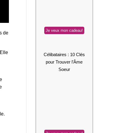
ts de
Elle
Célibataires : 10 Clés
pour Trouver l’Âme
Soeur
se
e
le.