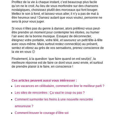
Profitez de la vie à chaque instant, c’est beaucoup plus facile
qu’on ne le croit. Au lieu de vous morfondre sur des chansons
nostalgiques, choisissez plutôt des morceaux qui font bouger.
Mettez le son à fond, et laissez-vous aller, il n’y a pas de mal à
être heureux seul ! Dansez autant que vous voulez, personne ne
sera là pour vous juger.
Si vous n’êtes pas du genre à danser, alors préférez-vous peut-
être prendre un moment pour contempler les étoiles, ou humer
l’air avec de la bonne musique. Essayez de déconnecter,
éteignez votre portable, votre télé, et savourez un petit tête-à-tête
avec vous-même. Mais surtout restez connecté(e) au présent,
sentez et vibrez au grès de vos sensations, prenez conscience de
la vie en vous 🙂
Finalement, à la question ‘que faire quand on est seul(e)’, la
meilleure réponse est de faire ce dont vous avez envie, et surtout
de prendre plaisir à le faire, en conscience !
Ces articles peuvent aussi vous intéresser :
Les vacances en célibataire, comment en tirer le meilleur parti ?
Les sites de rencontres : Ça vaut le coup ou pas ?
Comment surmonter les freins à une nouvelle rencontre
amoureuse ?
Comment trouver le courage d’être soi