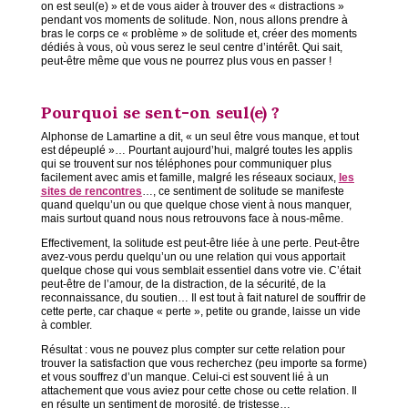
on est seul(e) » et de vous aider à trouver des « distractions »
pendant vos moments de solitude. Non, nous allons prendre à
bras le corps ce « problème » de solitude et, créer des moments
dédiés à vous, où vous serez le seul centre d’intérêt. Qui sait,
peut-être même que vous ne pourrez plus vous en passer !
Pourquoi se sent-on seul(e) ?
Alphonse de Lamartine a dit, « un seul être vous manque, et tout
est dépeuplé »… Pourtant aujourd’hui, malgré toutes les applis
qui se trouvent sur nos téléphones pour communiquer plus
facilement avec amis et famille, malgré les réseaux sociaux,
les
sites de rencontres
…, ce sentiment de solitude se manifeste
quand quelqu’un ou que quelque chose vient à nous manquer,
mais surtout quand nous nous retrouvons face à nous-même.
Effectivement, la solitude est peut-être liée à une perte. Peut-être
avez-vous perdu quelqu’un ou une relation qui vous apportait
quelque chose qui vous semblait essentiel dans votre vie. C’était
peut-être de l’amour, de la distraction, de la sécurité, de la
reconnaissance, du soutien… Il est tout à fait naturel de souffrir de
cette perte, car chaque « perte », petite ou grande, laisse un vide
à combler.
Résultat : vous ne pouvez plus compter sur cette relation pour
trouver la satisfaction que vous recherchez (peu importe sa forme)
et vous souffrez d’un manque. Celui-ci est souvent lié à un
attachement que vous aviez pour cette chose ou cette relation. Il
en résulte un sentiment de morosité, de tristesse…