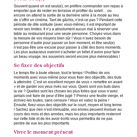
Souvent quand on est seul(e), on préfère commander son repas à
emporter que de rester en terrasse et profiter du soleil… ou
encore on attend la sortie de la dernière série à la mode au lieu
de s’offrir un cinéma. Tant de gâchis, n’est-ce pas ? Pendant cette
période de dite solitude (avec vous-même), il est important de
revoir ses limites. Il n’y a absolument aucun mal à réserver une
table au restaurant pour une seule personne. Choyez-vous dans
la mesure de vos moyens bien sûr ! Vous n’avez besoin de
personne d’autre pour passer un bon moment, et être seul(e)
n’est pas être une excuse pour passer à côté des bons moments.
Les plus audacieux oseront s’acheter un billet d’avion pour faire
un beau voyage, les souvenirs seront encore plus mémorables !
Se fixer des objectifs
Le temps file à toute vitesse, tout le temps ! Profitez de vos
moments avec vous-même pour vous fixer des objectifs, des buts
à atteindre. C’est un excellent moyen de vous « remettre en avant
» et de garder vos yeux rivés sur vous. Quels sont vos buts dans
la vie ? Quelles sont les choses les plus folles que vous n’avez
jamais osé faire de peur d’être jugé ? Prenez une feuille vierge, et
écrivez-les toutes, sans censure ! Vous en valez la peine !
Ensuite, fixez-vous des objectifs sur le court, moyen et long terme
! Sachez que rien n’est immuable, vos envies peuvent évoluer au
cours des mois et des années, mais les plus importants resteront
sur cette liste et de les avoir écrits vous permettra de ne pas
perdre de vue les plus importants.
Vivre le moment présent