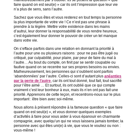
faire quand on est seul(e) » car ils ont l’impression que leur vie
n’a plus de sens, sans l’autre.
Sachez que vous êtes et vous resterez en tout temps la personne
la plus importante de votre vie ! Ce n’est pas une phrase à
prendre à la légère. Mettre votre existence dans les mains
d’autrui, leur donner la responsabilité de vous rendre heureux,
c’est également leur donner le pouvoir de créer un tel manque
dans votre vie.
On s’efface parfois dans une relation en donnant la priorité à
l’autre pour une ou plusieurs raisons : pour ne pas être jugé ou
critiqué, par culpabilité, pour plaire, par peur de faire du mal à
l’autre… Au bout du compte, on finit par se sentir coupable ou
fautive quand on se recentre sur ses propres besoins ou envies.
Malheureusement, les personnes qui s’oublient sont parfois
‘abandonnées’ par l’autre. Celles-ci sont d’autant plus
anéanties
par la perte de l’autre
, car ils ont tout donné, tout fait, tout sacrifié
pour l’être aimé … Et surtout, ils ont oublié que ce qui compte
vraiment c’est leur bonheur à eux, mais ils n’en ont pas fait une
priorité. Apprenons de cette leçon, et recentrons-nous sur le plus
important : être bien avec soi-même.
Nous allons à présent répondre à la fameuse question « que faire
quand on est seul(e) », et vous donner quelques exemples
d’activités à faire pour vous aider à vous épanouir en charmante
compagnie, avec quelqu’un qui ne vous laissera jamais tomber, la
personne avec qui êtes uni(e) à vie, que vous le vouliez ou non :
vous-même !