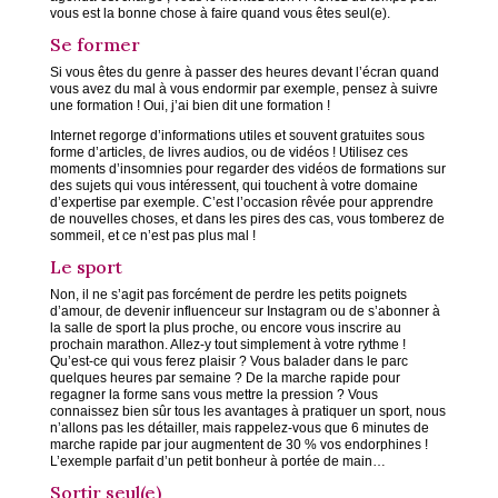
vous est la bonne chose à faire quand vous êtes seul(e).
Se former
Si vous êtes du genre à passer des heures devant l’écran quand
vous avez du mal à vous endormir par exemple, pensez à suivre
une formation ! Oui, j’ai bien dit une formation !
Internet regorge d’informations utiles et souvent gratuites sous
forme d’articles, de livres audios, ou de vidéos ! Utilisez ces
moments d’insomnies pour regarder des vidéos de formations sur
des sujets qui vous intéressent, qui touchent à votre domaine
d’expertise par exemple. C’est l’occasion rêvée pour apprendre
de nouvelles choses, et dans les pires des cas, vous tomberez de
sommeil, et ce n’est pas plus mal !
Le sport
Non, il ne s’agit pas forcément de perdre les petits poignets
d’amour, de devenir influenceur sur Instagram ou de s’abonner à
la salle de sport la plus proche, ou encore vous inscrire au
prochain marathon. Allez-y tout simplement à votre rythme !
Qu’est-ce qui vous ferez plaisir ? Vous balader dans le parc
quelques heures par semaine ? De la marche rapide pour
regagner la forme sans vous mettre la pression ? Vous
connaissez bien sûr tous les avantages à pratiquer un sport, nous
n’allons pas les détailler, mais rappelez-vous que 6 minutes de
marche rapide par jour augmentent de 30 % vos endorphines !
L’exemple parfait d’un petit bonheur à portée de main…
Sortir seul(e)